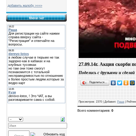
добавить жалобу >>>>
Мини-чат
27.09.14г. Акция скорби 
Поделись с друзьями и сделай
Поделиться…
Просмотров
:
2370
|
Добавил
:
Раша
|
Рейтин
Всего комментариев
:
0