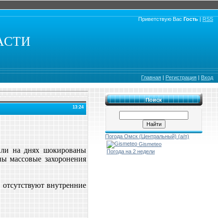
Приветствую Вас
Гость
|
RSS
АСТИ
Главная
|
Регистрация
|
Вход
Поиск
13:24
Погода Омск (Центральный) (а/п)
Gismeteo
ыли на днях шокированы
Погода на 2 недели
ы массовые захоронения
в отсутствуют внутренние