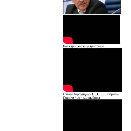
Рост цен это ещё цветочки!
Скажи Коррупции - НЕТ! ....... Вернём
России честные выборы