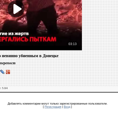
по невинно убиенным в Донецке
 перепост
г
:
5.0
/
4
Добавлять комментарии могут только зарегистрированные пользователи.
[
Регистрация
|
Вход
]