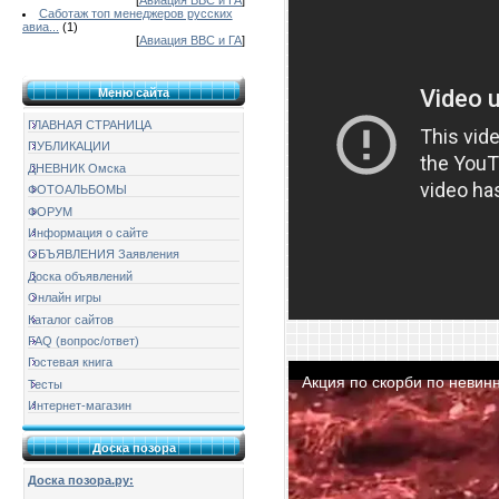
[
Авиация ВВС и ГА
]
Саботаж топ менеджеров русских
авиа...
(1)
[
Авиация ВВС и ГА
]
Меню сайта
ГЛАВНАЯ СТРАНИЦА
ПУБЛИКАЦИИ
ДНЕВНИК Омска
ФОТОАЛЬБОМЫ
ФОРУМ
Информация о сайте
ОБЪЯВЛЕНИЯ Заявления
Доска объявлений
Онлайн игры
Каталог сайтов
FAQ (вопрос/ответ)
Гостевая книга
Тесты
Интернет-магазин
Доска позора
Доска позора.ру: