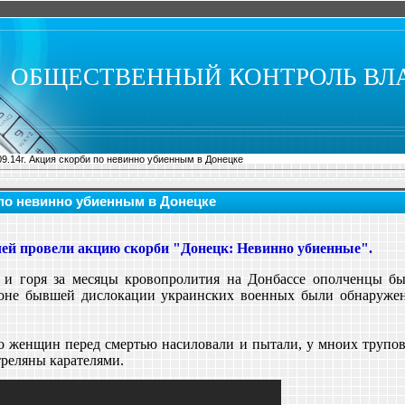
ОБЩЕСТВЕННЫЙ КОНТРОЛЬ ВЛ
09.14г. Акция скорби по невинно убиенным в Донецке
и по невинно убиенным в Донецке
ей провели акцию скорби "Донецк: Невинно убиенные".
 и горя за месяцы кровопролития на Донбассе ополченцы б
йоне бывшей дислокации украинских военных были обнаружен
то женщин перед смертью насиловали и пытали, у мноих трупо
треляны карателями.