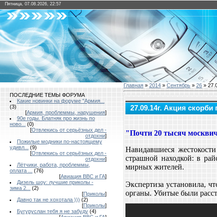
Пятница, 07.08.2026, 22:57
Главная
»
2014
»
Сентябрь
»
26
» 27.
ПОСЛЕДНИЕ ТЕМЫ ФОРУМА
Какие новинки на форуме "Армия...
(3)
27.09.14г. Акция скорб
[
Армия, проблеммы, нарушения
]
90е годы. Блатняк про жизнь по
ново...
(0)
[
Отвлекись от серьёзных дел -
"Почти 20 тысяч москвич
отдохни
]
Пожилые модники по-настоящему
удивл...
(9)
Навидавшиеся жестокости
[
Отвлекись от серьёзных дел -
страшной находкой: в ра
отдохни
]
Лётчики, работа, проблеммы,
мирных жителей.
оплата ...
(76)
[
Авиация ВВС и ГА
]
Дизель шоу: лучшие приколы -
Экспертиза установила, ч
зима 2...
(2)
органы. Убитые были расс
[
Приколы
]
Давно так не хохотала )))
(2)
[
Приколы
]
Бугуруслан тебя я не забуду
(4)