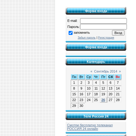
Форма входа
E-mail:
Пароль:
запомнить
Забыл пароль
|
Регистрация
Форма входа
Календарь
«
Сентябрь 2014
»
Пн
Вт
Ср
Чт
Пт
Сб
Вс
1
2
3
4
5
6
7
8
9
10
11
12
13
14
15
16
17
18
19
20
21
22
23
24
25
26
27
28
29
30
Теле Россия 24
Смотри бесплатно телеканал
РОССИЯ 24 онлайн