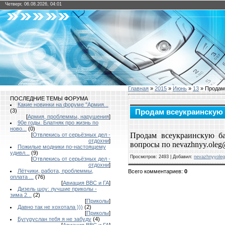
Четверг, 06.08.2026, 04:01
Главная
»
2015
»
Июнь
»
13
» Продам 
ПОСЛЕДНИЕ ТЕМЫ ФОРУМА
Какие новинки на форуме "Армия...
(3)
Продам всеукраинскую 
[
Армия, проблеммы, нарушения
]
90е годы. Блатняк про жизнь по
ново...
(0)
Продам всеукраинскую б
[
Отвлекись от серьёзных дел -
отдохни
]
вопросы по nevazhnyy.oleg
Пожилые модники по-настоящему
удивл...
(9)
Просмотров
:
2493
|
Добавил
:
nevazhnyyoleg
[
Отвлекись от серьёзных дел -
отдохни
]
Лётчики, работа, проблеммы,
Всего комментариев
:
0
оплата ...
(76)
[
Авиация ВВС и ГА
]
Дизель шоу: лучшие приколы -
зима 2...
(2)
[
Приколы
]
Давно так не хохотала )))
(2)
[
Приколы
]
Бугуруслан тебя я не забуду
(4)