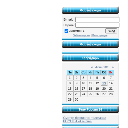
Форма входа
E-mail:
Пароль:
запомнить
Забыл пароль
|
Регистрация
Форма входа
Календарь
«
Июнь 2015
»
Пн
Вт
Ср
Чт
Пт
Сб
Вс
1
2
3
4
5
6
7
8
9
10
11
12
13
14
15
16
17
18
19
20
21
22
23
24
25
26
27
28
29
30
Теле Россия 24
Смотри бесплатно телеканал
РОССИЯ 24 онлайн