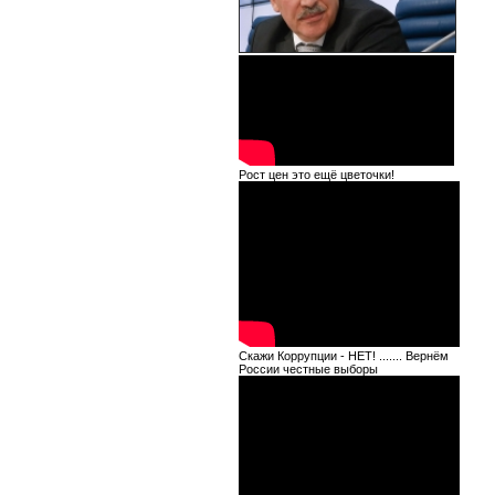
Рост цен это ещё цветочки!
Скажи Коррупции - НЕТ! ....... Вернём
России честные выборы