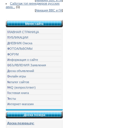
[
Авиация ВВС и ГА
]
Саботаж топ менеджеров русских
авиа...
(1)
[
Авиация ВВС и ГА
]
Меню сайта
ГЛАВНАЯ СТРАНИЦА
ПУБЛИКАЦИИ
ДНЕВНИК Омска
ФОТОАЛЬБОМЫ
ФОРУМ
Информация о сайте
ОБЪЯВЛЕНИЯ Заявления
Доска объявлений
Онлайн игры
Каталог сайтов
FAQ (вопрос/ответ)
Гостевая книга
Тесты
Интернет-магазин
Доска позора
Доска позора.ру: