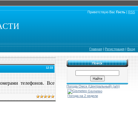
Приветствую Вас
Гость
|
RSS
АСТИ
Главная
|
Регистрация
|
Вход
Поиск
12:33
омерами телефонов. Все
Погода Омск (Центральный) (а/п)
Gismeteo
Погода на 2 недели