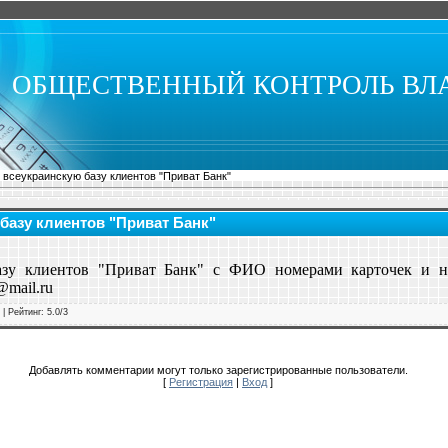
ОБЩЕСТВЕННЫЙ КОНТРОЛЬ ВЛ
всеукраинскую базу клиентов "Приват Банк"
базу клиентов "Приват Банк"
азу клиентов "Приват Банк" с ФИО номерами карточек и н
@mail.ru
|
Рейтинг
:
5.0
/
3
Добавлять комментарии могут только зарегистрированные пользователи.
[
Регистрация
|
Вход
]