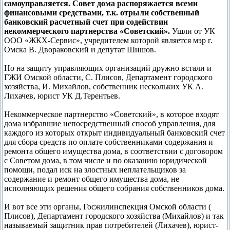
самоуправляется. Совет дома распоряжается всеми
финансовыми средствами, т.к. отрыли собственный
банковский расчетный счет при содействии
некоммерческого партнерства «Советский».
Ушли от УК
ООО «ЖКХ-Сервис», учредителем которой является мэр г.
Омска В. Двораковский и депутат Шишов.
Но на защиту управляющих организаций дружно встали и
ГЖИ Омской области, С. Плисов, Департамент городского
хозяйства, И. Михайлов, собственник нескольких УК А.
Лихачев, юрист УК Д.Терентьев.
Некоммерческое партнерство «Советский», в которое входят
дома избравшие непосредственный способ управления, для
каждого из которых открыт индивидуальный банковский счет
для сбора средств по оплате собственниками содержания и
ремонта общего имущества дома, в соответствии с договором
с Советом дома, в том числе и по оказанию юридической
помощи, подал иск на злостных неплательщиков за
содержание и ремонт общего имущества дома, не
исполняющих решения общего собрания собственников дома.
И вот все эти органы, Госжилинспекция Омской области (
Плисов), Департамент городского хозяйства (Михайлов) и так
называемый защитник прав потребителей (Лихачев), юрист-