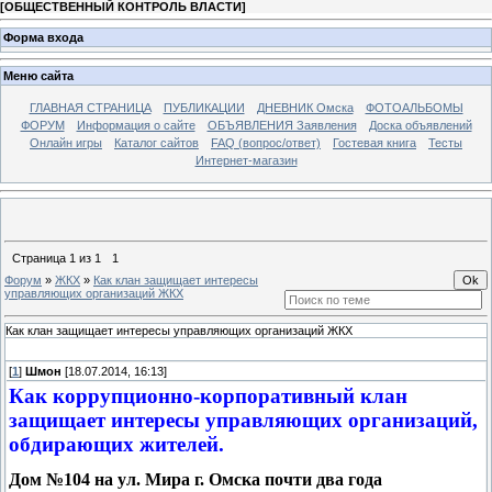
[
ОБЩЕСТВЕННЫЙ КОНТРОЛЬ ВЛАСТИ
]
Форма входа
Меню сайта
ГЛАВНАЯ СТРАНИЦА
ПУБЛИКАЦИИ
ДНЕВНИК Омска
ФОТОАЛЬБОМЫ
ФОРУМ
Информация о сайте
ОБЪЯВЛЕНИЯ Заявления
Доска объявлений
Онлайн игры
Каталог сайтов
FAQ (вопрос/ответ)
Гостевая книга
Тесты
Интернет-магазин
Страница
1
из
1
1
Форум
»
ЖКХ
»
Как клан защищает интересы
управляющих организаций ЖКХ
Как клан защищает интересы управляющих организаций ЖКХ
[
1
]
Шмон
[18.07.2014, 16:13]
Как коррупционно-корпоративный клан
защищает интересы управляющих организаций,
обдирающих жителей.
Дом №104 на ул. Мира г. Омска почти два года