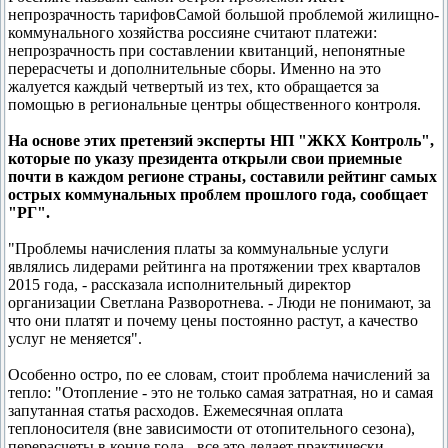
непрозрачность тарифовСамой большой проблемой жилищно-
коммунального хозяйства россияне считают платежи:
непрозрачность при составлении квитанций, непонятные
перерасчеты и дополнительные сборы. Именно на это
жалуется каждый четвертый из тех, кто обращается за
помощью в региональные центры общественного контроля.
На основе этих претензий эксперты НП "ЖКХ Контроль",
которые по указу президента открыли свои приемные
почти в каждом регионе страны, составили рейтинг самых
острых коммунальных проблем прошлого года, сообщает
"РГ".
"Проблемы начисления платы за коммунальные услуги
являлись лидерами рейтинга на протяжении трех кварталов
2015 года, - рассказала исполнительный директор
организации Светлана Разворотнева. - Люди не понимают, за
что они платят и почему цены постоянно растут, а качество
услуг не меняется".
Особенно остро, по ее словам, стоит проблема начислений за
тепло: "Отопление - это не только самая затратная, но и самая
запутанная статья расходов. Ежемесячная оплата
теплоносителя (вне зависимости от отопительного сезона),
перерасчеты в конце года - все это делает практически