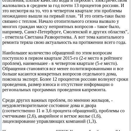
отопления, плохое качество воды и перебои с электричеством
жаловались в среднем за год почти 13 процентов россиян. И
это несмотря на то, что в четвертом квартале эти проблемы
неожиданно вышли на первый план. "И это опять-таки было
связано с теплом. Начало отопительного сезона вызвало у
многих граждан массу неприятных вопросов - такое было,
например, Санкт-Петербурге, Смоленской и других областях",
- отметила Светлана Разворотнева. А вот тема капитального
ремонта теряла свою актуальность на протяжении всего года.
Наибольшее количество обращений по этим вопросам
поступило в первом квартале 2015-го (2-е место в рейтинге
проблем), наименьшее - в четвертом квартале (5-е место).
Обращения становятся все менее политизированными и все
больше касаются конкретных вопросов отдельного дома,
пояснила эксперт. Более 12 процентов россиян волнуют сроки
проведения, размер взноса и отсутствие информации о
региональных программах проведения капремонта.
Среди других важных проблем, по мнению жильцов, -
неудовлетворительное состояние дома и двора
(соответственно 11 и 3,6 процента обращений), проблемы со
счетчиками (2,6), аварийное и ветхое жилье (1,6),
лицензирование управляющих компаний (1,3).