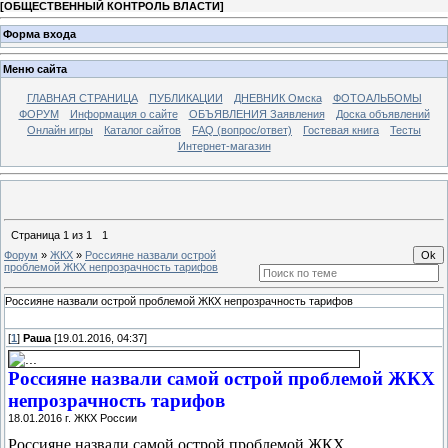
[
ОБЩЕСТВЕННЫЙ КОНТРОЛЬ ВЛАСТИ
]
Форма входа
Меню сайта
ГЛАВНАЯ СТРАНИЦА
ПУБЛИКАЦИИ
ДНЕВНИК Омска
ФОТОАЛЬБОМЫ
ФОРУМ
Информация о сайте
ОБЪЯВЛЕНИЯ Заявления
Доска объявлений
Онлайн игры
Каталог сайтов
FAQ (вопрос/ответ)
Гостевая книга
Тесты
Интернет-магазин
Страница
1
из
1
1
Форум
»
ЖКХ
»
Россияне назвали острой
проблемой ЖКХ непрозрачность тарифов
Россияне назвали острой проблемой ЖКХ непрозрачность тарифов
[
1
]
Раша
[19.01.2016, 04:37]
Россияне назвали самой острой проблемой ЖКХ
непрозрачность тарифов
18.01.2016 г. ЖКХ России
Россияне назвали самой острой проблемой ЖКХ