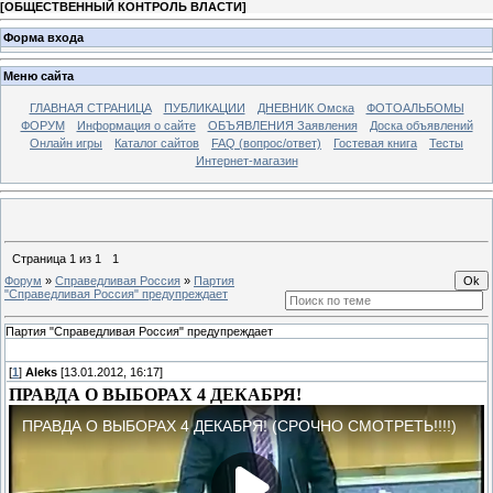
[
ОБЩЕСТВЕННЫЙ КОНТРОЛЬ ВЛАСТИ
]
Форма входа
Меню сайта
ГЛАВНАЯ СТРАНИЦА
ПУБЛИКАЦИИ
ДНЕВНИК Омска
ФОТОАЛЬБОМЫ
ФОРУМ
Информация о сайте
ОБЪЯВЛЕНИЯ Заявления
Доска объявлений
Онлайн игры
Каталог сайтов
FAQ (вопрос/ответ)
Гостевая книга
Тесты
Интернет-магазин
Страница
1
из
1
1
Форум
»
Справедливая Россия
»
Партия
"Справедливая Россия" предупреждает
Партия "Справедливая Россия" предупреждает
[
1
]
Aleks
[13.01.2012, 16:17]
ПРАВДА О ВЫБОРАХ 4 ДЕКАБРЯ!