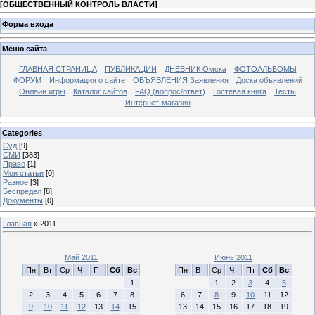
[
ОБЩЕСТВЕННЫЙ КОНТРОЛЬ ВЛАСТИ
]
Форма входа
Меню сайта
ГЛАВНАЯ СТРАНИЦА
ПУБЛИКАЦИИ
ДНЕВНИК Омска
ФОТОАЛЬБОМЫ
ФОРУМ
Информация о сайте
ОБЪЯВЛЕНИЯ Заявления
Доска объявлений
Онлайн игры
Каталог сайтов
FAQ (вопрос/ответ)
Гостевая книга
Тесты
Интернет-магазин
Categories
Суд
[9]
СМИ
[383]
Право
[1]
Мои статьи
[0]
Разное
[3]
Беспредел
[8]
Документы
[0]
Главная
»
2011
Май 2011
Июнь 2011
Пн
Вт
Ср
Чт
Пт
Сб
Вс
Пн
Вт
Ср
Чт
Пт
Сб
Вс
1
1
2
3
4
5
2
3
4
5
6
7
8
6
7
8
9
10
11
12
9
10
11
12
13
14
15
13
14
15
16
17
18
19