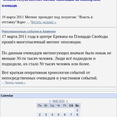
площади.
19 марта 2011 Митинг проходит под лозунгом: "Власть в
отставку"&quo
...
Читать дальше »
Революционные события в Армении
17 марта 2011 года в центре Еревана на Площади Свободы
прошёл многотысячный митинг оппозиции.
По данным очевидцев митингующих вначале было никак не
меньше 30-ти тысяч человек. Люди всё подходили и
подходили, их стало 50 тысяч человек или более.
Вот краткая оперативная хронология событий от
непосредственных очевидцев и участников событий.
...
Читать дальше »
Calendar
«
Май 2011
»
Пн
Вт
Ср
Чт
Пт
Сб
Вс
1
2
3
4
5
6
7
8