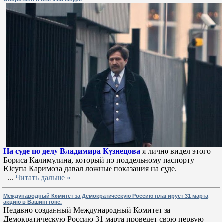
На суде по делу Владимира Кузнецова
я лично видел этого
Бориса Калимулина, который по поддельному паспорту
Юсупа Каримова давал ложные показания на суде.
...
Читать дальше »
Международный Комитет за Демократическую Россию планирует 31 марта
акцию в Вашингтоне.
Недавно созданный Международный Комитет за
Демократическую Россию
31 марта проведет свою первую