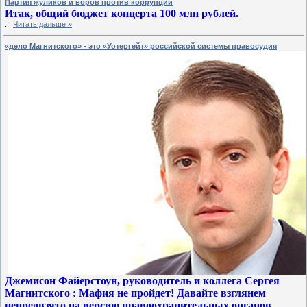
Партия жуликов и воров против коррупции
Итак, общий бюджет концерта 100 млн рублей.
...
Читать дальше »
«дело Магнитского» - это «Уотергейт» российской системы правосудия
Джемисон Файерстоун, руководитель и коллега Сергея
Магнитского : Мафия не пройдет! Давайте взглянем
непредвзято на версию правоохранительных органов.