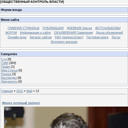
[
ОБЩЕСТВЕННЫЙ КОНТРОЛЬ ВЛАСТИ
]
Форма входа
Меню сайта
ГЛАВНАЯ СТРАНИЦА
ПУБЛИКАЦИИ
ДНЕВНИК Омска
ФОТОАЛЬБОМЫ
ФОРУМ
Информация о сайте
ОБЪЯВЛЕНИЯ Заявления
Доска объявлений
Онлайн игры
Каталог сайтов
FAQ (вопрос/ответ)
Гостевая книга
Тесты
Интернет-магазин
Categories
Суд
[9]
СМИ
[383]
Право
[1]
Мои статьи
[0]
Разное
[3]
Беспредел
[8]
Документы
[0]
Главная
»
2011
»
Май
»
12
Фронт, который лопнул