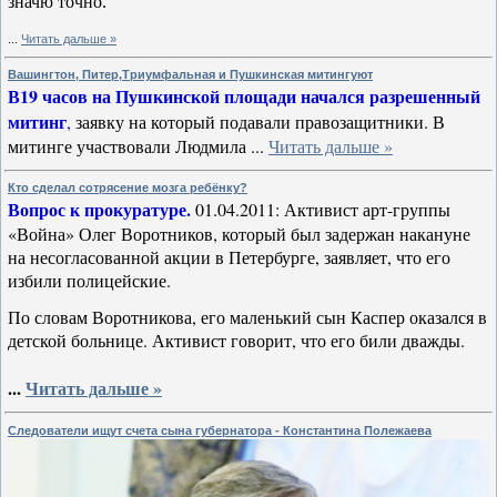
значю точно.
...
Читать дальше »
Вашингтон, Питер,Триумфальная и Пушкинская митингуют
В
19 часов на Пушкинской площади начался разрешенный
митинг
,
заявку на который подавали правозащитники. В
митинге участвовали Людмила
...
Читать дальше »
Кто сделал сотрясение мозга ребёнку?
Вопрос к прокуратуре.
01.04.2011: Активист арт-группы
«Война» Олег Воротников, который был задержан накануне
на несогласованной акции в Петербурге, заявляет, что его
избили полицейские.
По словам Воротникова, его маленький сын Каспер оказался в
детской больнице. Активист говорит, что его били дважды.
...
Читать дальше »
Следователи ищут счета сына губернатора - Константина Полежаева