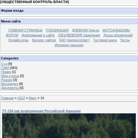
[
ОБЩЕСТВЕННЫЙ КОНТРОЛЬ ВЛАСТИ
]
Форма входа
Меню сайта
ГЛАВНАЯ СТРАНИЦА
ПУБЛИКАЦИИ
ДНЕВНИК Омска
ФОТОАЛЬБОМЫ
ФОРУМ
Информация о сайте
ОБЪЯВЛЕНИЯ Заявления
Доска объявлений
Онлайн игры
Каталог сайтов
FAQ (вопрос/ответ)
Гостевая книга
Тесты
Интернет-магазин
Categories
Суд
[9]
СМИ
[383]
Право
[1]
Мои статьи
[0]
Разное
[3]
Беспредел
[8]
Документы
[0]
Главная
»
2022
»
Март
»
10
ТУ-334 как возрождение Российской Авиации