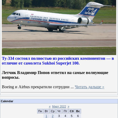
Ту-334 состоял полностью из российских компонентов — в
отличие от самолета Sukhoi Superjet 100.
Летчик Владимир Попов ответил на самые волнующие
вопросы.
Boeing и Airbus прекратили сотрудни
...
Читать дальше »
Calendar
«
Март 2022
»
Пн
Вт
Ср
Чт
Пт
Сб
Вс
1
2
3
4
5
6