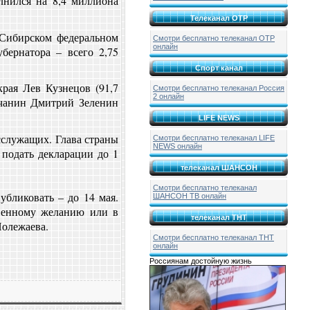
лнился на 8,4 миллиона
Телеканал ОТР
 Сибирском федеральном
Смотри бесплатно телеканал ОТР
онлайн
бернатора – всего 2,75
Спорт канал
рая Лев Кузнецов (91,7
Смотри бесплатно телеканал Россия
2 онлайн
ичанин Дмитрий Зеленин
LIFE NEWS
сслужащих. Глава страны
Смотри бесплатно телеканал LIFE
NEWS онлайн
подать декларации до 1
телеканал ШАНСОН
Смотри бесплатно телеканал
убликовать – до 14 мая.
ШАНСОН ТВ онлайн
твенному желанию или в
телеканал ТНТ
Полежаева.
Смотри бесплатно телеканал ТНТ
онлайн
Россиянам достойную жизнь