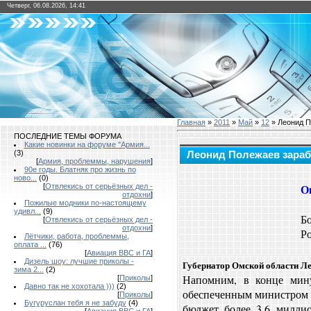
Четверг, 06.08.2026, 14:41
Главная
»
2011
»
Май
»
12
» Леонид П
ПОСЛЕДНИЕ ТЕМЫ ФОРУМА
Какие новинки на форуме "Армия...
(3)
Леонид Полежаев зараб
[
Армия, проблеммы, нарушения
]
90е годы. Блатняк про жизнь по
ново...
(0)
О
[
Отвлекись от серьёзных дел -
отдохни
]
Пожилые модники по-настоящему
удивл...
(9)
Б
[
Отвлекись от серьёзных дел -
отдохни
]
Р
Лётчики, работа, проблеммы,
оплата ...
(76)
[
Авиация ВВС и ГА
]
Дизель шоу: лучшие приколы -
Губернатор Омской области Ле
зима 2...
(2)
Напомним, в конце мину
[
Приколы
]
Давно так не хохотала )))
(2)
обеспеченным министром 
[
Приколы
]
Бугуруслан тебя я не забуду
(4)
бюджет более 3,6 миллио