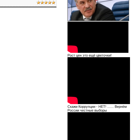
Рост цен это ещё цветочки!
Скажи Коррупции - НЕТ! ....... Вернём
России честные выборы