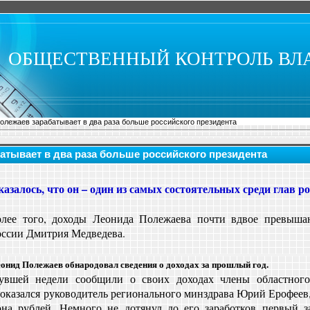
ОБЩЕСТВЕННЫЙ КОНТРОЛЬ ВЛ
олежаев зарабатывает в два раза больше российского президента
атывает в два раза больше российского президента
казалось, что он – один из самых состоятельных среди глав р
олее того, доходы Леонида Полежаева почти вдвое превышаю
оссии Дмитрия Медведева.
онид Полежаев обнародовал сведения о доходах за прошлый год.
вшей недели сообщили о своих доходах члены областного
оказался руководитель регионального минздрава Юрий Ерофеев
на рублей. Немного не дотянул до его заработков первый за