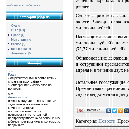
Успешно поработал в пр
рублей.
добавить жалобу >>>>
Совсем скромно на фоне 
Категории раздела
округе Виктор Толоконск
Суд
миллиона рублей.
[9]
СМИ
[383]
Право
Настоящими «олигархами»
[1]
Мои статьи
[0]
миллиона рублей), пермс
Разное
[3]
(73,77 миллиона рублей).
Беспредел
[8]
Документы
[0]
Обнародование деклараций
и сотрудники президентс
Мини-чат
апреля и в течение двух н
Остальные госслужащие об
Прежде главы регионов м
случае выдвижения в депу
Поделиться…
Категория
:
Новости
|
Прос