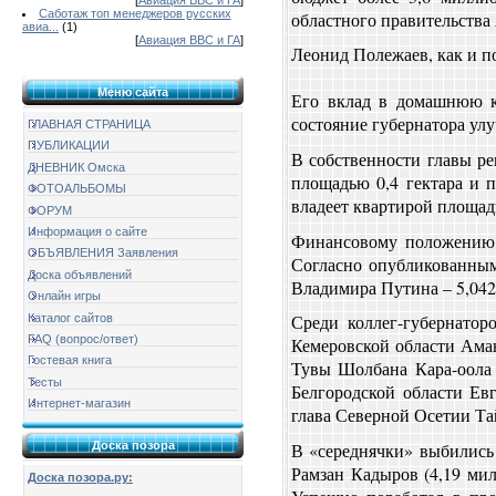
[
Авиация ВВС и ГА
]
Саботаж топ менеджеров русских
областного правительства
авиа...
(1)
[
Авиация ВВС и ГА
]
Леонид Полежаев, как и п
Меню сайта
Его вклад в домашнюю ка
состояние губернатора улу
ГЛАВНАЯ СТРАНИЦА
ПУБЛИКАЦИИ
В собственности главы ре
ДНЕВНИК Омска
площадью 0,4 гектара и 
ФОТОАЛЬБОМЫ
владеет квартирой площад
ФОРУМ
Информация о сайте
Финансовому положению о
ОБЪЯВЛЕНИЯ Заявления
Согласно опубликованным
Доска объявлений
Владимира Путина – 5,042
Онлайн игры
Среди коллег-губернатор
Каталог сайтов
FAQ (вопрос/ответ)
Кемеровской области Аман
Гостевая книга
Тувы Шолбана Кара-оола 
Тесты
Белгородской области Ев
Интернет-магазин
глава Северной Осетии Тай
В «середнячки» выбились 
Доска позора
Рамзан Кадыров (4,19 мил
Доска позора.ру: