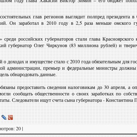
ошлом году глава Хакасии Виктор Зимин – его бюджет попо
состоятельных глав регионов выглядит полпред президента в
ий. Он заработал в 2010 году в 2,5 раза меньше омского гу
 среди российских губернаторов стали глава Красноярского к
кий губернатор Олег Чиркунов (83 миллиона рублей) и твер
 о доходах и имуществе стало с 2010 года обязательным для го
кой администрации, премьер и федеральные министры должны 
едель обнародовать данные.
язаны предоставить сведения налоговикам до 30 апреля, а оп
огли сообщать общественности о своих заработках по собс
таты. Следователи ищут счета сына губернатора - Константина 
мотров
: 20 |