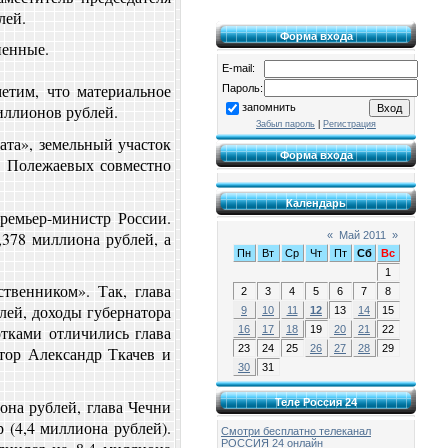
лей.
Форма входа
ненные.
E-mail:
етим, что материальное
Пароль:
миллионов рублей.
запомнить
Забыл пароль
|
Регистрация
ата», земельный участок
Форма входа
а Полежаевых совместно
Календарь
ремьер-министр России.
378 миллиона рублей, а
«
Май 2011
»
Пн
Вт
Ср
Чт
Пт
Сб
Вс
1
твенником». Так, глава
2
3
4
5
6
7
8
лей, доходы губернатора
9
10
11
12
13
14
15
тками отличились глава
16
17
18
19
20
21
22
23
24
25
26
27
28
29
атор Александр Ткачев и
30
31
она рублей, глава Чечни
Теле Россия 24
 (4,4 миллиона рублей).
Смотри бесплатно телеканал
РОССИЯ 24 онлайн