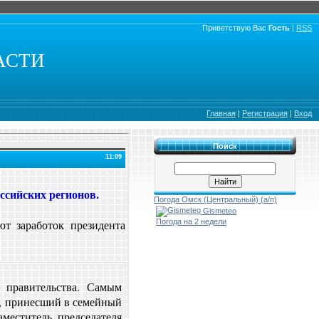
Приветствую Вас
Гость
|
RSS
АСТИ
Главная
|
Регистрация
|
Вход
Поиск
11:09
оссийских регионов.
Погода Омск (Центральный) (а/п)
Gismeteo
т заработок президента
Погода на 2 недели
 правительства. Самым
, принесший в семейный
меститель председателя