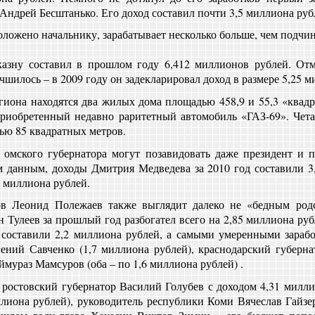
 Андрей Бесштанько. Его доход составил почти 3,5 миллиона руб
оложено начальнику, зарабатывает несколько больше, чем подчи
зну составил в прошлом году 6,412 миллионов рублей. Отм
чшилось – в 2009 году он задекларировал доход в размере 5,25 
гиона находятся два жилых дома площадью 458,9 и 55,3 «квадр
приобретенный недавно раритетный автомобиль «ГАЗ-69». Чет
ью 85 квадратных метров.
мского губернатора могут позавидовать даже президент и п
 данным, доходы Дмитрия Медведева за 2010 год составили 3,
 миллиона рублей.
ов Леонид Полежаев также выглядит далеко не «бедным родс
 Тулеев за прошлый год разбогател всего на 2,85 миллиона руб
составили 2,2 миллиона рублей, а самыми умеренными зарабо
гений Савченко (1,7 миллиона рублей), краснодарский губерн
мураз Мамсуров (оба – по 1,6 миллиона рублей) .
ростовский губернатор Василий Голубев с доходом 4,31 милли
лиона рублей), руководитель республики Коми Вячеслав Гайзер