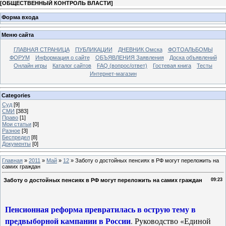
[
ОБЩЕСТВЕННЫЙ КОНТРОЛЬ ВЛАСТИ
]
Форма входа
Меню сайта
ГЛАВНАЯ СТРАНИЦА
ПУБЛИКАЦИИ
ДНЕВНИК Омска
ФОТОАЛЬБОМЫ
ФОРУМ
Информация о сайте
ОБЪЯВЛЕНИЯ Заявления
Доска объявлений
Онлайн игры
Каталог сайтов
FAQ (вопрос/ответ)
Гостевая книга
Тесты
Интернет-магазин
Categories
Суд
[9]
СМИ
[383]
Право
[1]
Мои статьи
[0]
Разное
[3]
Беспредел
[8]
Документы
[0]
Главная
»
2011
»
Май
»
12
» Заботу о достойных пенсиях в РФ могут переложить на
самих граждан
Заботу о достойных пенсиях в РФ могут переложить на самих граждан
09:23
Пенсионная реформа превратилась в острую тему в
предвыборной кампании в России
. Руководство «Единой