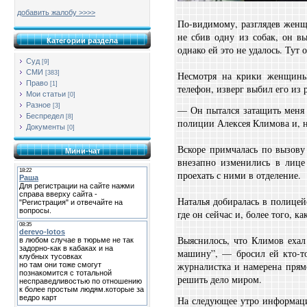
добавить жалобу >>>>
По-видимому, разглядев женщи
не сбив одну из собак, он в
Категории раздела
однако ей это не удалось. Тут
Суд
[9]
СМИ
Несмотря на крики женщины 
[383]
Право
[1]
телефон, изверг выбил его из
Мои статьи
[0]
Разное
[3]
— Он пытался затащить меня 
Беспредел
[8]
полиции Алексея Климова и, не
Документы
[0]
Вскоре примчалась по вызову
Мини-чат
внезапно изменились в лице
проехать с ними в отделение.
Наталья добиралась в полице
где он сейчас и, более того, 
Выяснилось, что Климов ехал
машину”, — бросил ей кто-то
журналистка и намерена прям
решить дело миром.
На следующее утро информаци