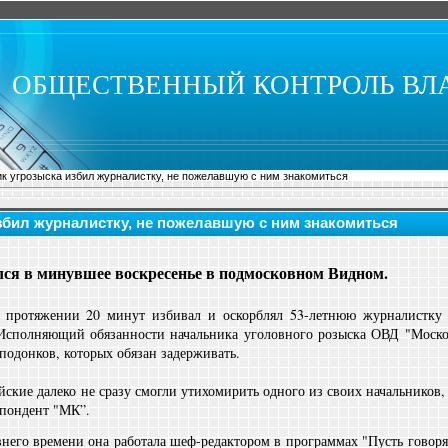
ОБЩЕСТВЕННЫЙ КОНТРОЛЬ ВЛ
к угрозыска избил журналистку, не пожелавшую с ним знакомиться
збил журналистку, не пожелавшую с ним знакомиться
лся в минувшее воскресенье в подмосковном Видном.
 протяжении 20 минут избивал и оскорблял 53-летнюю журналистку 
Исполняющий обязанности начальника уголовного розыска ОВД "Моско
подонков, которых обязан задерживать.
кие далеко не сразу смогли утихомирить одного из своих начальников, а
спондент "МК”.
внего времени она работала шеф-редактором в программах "Пусть говоря