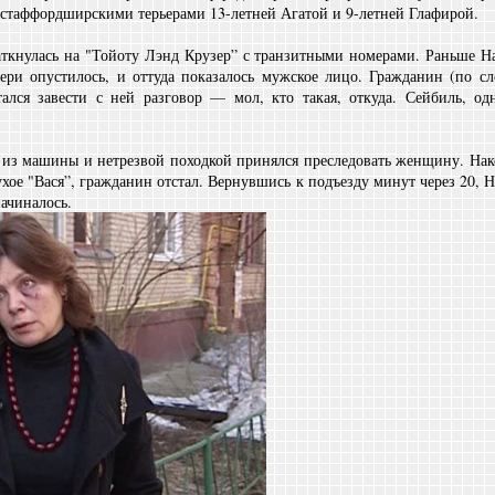
 стаффордширскими терьерами 13-летней Агатой и 9-летней Глафирой.
ткнулась на "Тойоту Лэнд Крузер” с транзитными номерами. Раньше На
вери опустилось, и оттуда показалось мужское лицо. Гражданин (по 
ался завести с ней разговор — мол, кто такая, откуда. Сейбиль, од
з машины и нетрезвой походкой принялся преследовать женщину. Нако
ухое "Вася”, гражданин отстал. Вернувшись к подъезду минут через 20, 
начиналось.