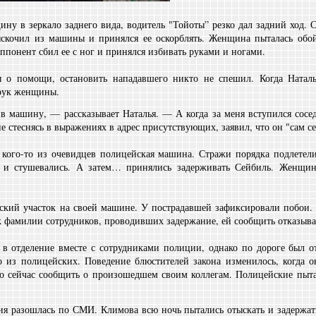
ну в зеркало заднего вида, водитель "Тойоты” резко дал задний ход. 
ыскочил из машины и принялся ее оскорблять. Женщина пыталась обо
 оппонент сбил ее с ног и принялся избивать руками и ногами.
о помощи, остановить нападавшего никто не спешил. Когда Наталь
 рук женщины.
в машину, — рассказывает Наталья. — А когда за меня вступился сосед
 стеснясь в выражениях в адрес присутствующих, заявил, что он "сам с
 кого-то из очевидцев полицейская машина. Стражи порядка подлетел
 и стушевались. А затем… принялись задерживать Сейбиль. Женщин
йский участок на своей машине. У пострадавшей зафиксировали побои. 
как фамилии сотрудников, проводивших задержание, ей сообщить отказыва
 в отделение вместе с сотрудниками полиции, однако по дороге был 
 из полицейских. Поведение блюстителей закона изменилось, когда о
о сейчас сообщить о произошедшем своим коллегам. Полицейские пыт
я разошлась по СМИ. Климова всю ночь пытались отыскать и задержать