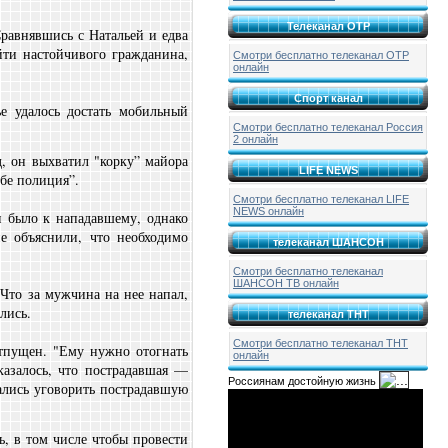
Телеканал ОТР
Сравнявшись с Натальей и едва
йти настойчивого гражданина,
Смотри бесплатно телеканал ОТР
онлайн
Спорт канал
е удалось достать мобильный
Смотри бесплатно телеканал Россия
2 онлайн
, он выхватил "корку” майора
LIFE NEWS
ебе полиция”.
Смотри бесплатно телеканал LIFE
NEWS онлайн
и было к нападавшему, однако
е объяснили, что необходимо
телеканал ШАНСОН
Смотри бесплатно телеканал
ШАНСОН ТВ онлайн
Что за мужчина на нее напал,
лись.
телеканал ТНТ
Смотри бесплатно телеканал ТНТ
отпущен. "Ему нужно отогнать
онлайн
казалось, что пострадавшая —
Россиянам достойную жизнь
ались уговорить пострадавшую
, в том числе чтобы провести