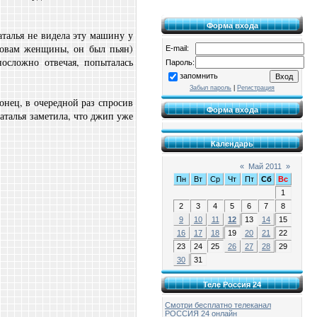
Форма входа
талья не видела эту машину у
словам женщины, он был пьян)
E-mail:
носложно отвечая, попыталась
Пароль:
запомнить
Забыл пароль
|
Регистрация
нец, в очередной раз спросив
Форма входа
Наталья заметила, что джип уже
Календарь
«
Май 2011
»
Пн
Вт
Ср
Чт
Пт
Сб
Вс
1
2
3
4
5
6
7
8
9
10
11
12
13
14
15
16
17
18
19
20
21
22
23
24
25
26
27
28
29
30
31
Теле Россия 24
Смотри бесплатно телеканал
РОССИЯ 24 онлайн