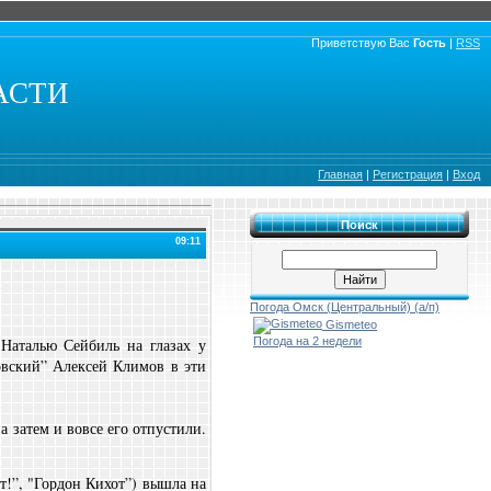
Приветствую Вас
Гость
|
RSS
АСТИ
Главная
|
Регистрация
|
Вход
Поиск
09:11
Погода Омск (Центральный) (а/п)
Gismeteo
Наталью Сейбиль на глазах у
Погода на 2 недели
вский” Алексей Климов в эти
 затем и вовсе его отпустили.
т!”, "Гордон Кихот”) вышла на