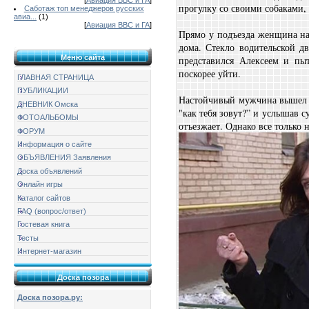
[
Авиация ВВС и ГА
]
прогулку со своими собаками,
Саботаж топ менеджеров русских
авиа...
(1)
[
Авиация ВВС и ГА
]
Прямо у подъезда женщина на
дома. Стекло водительской д
Меню сайта
представился Алексеем и пыт
поскорее уйти.
ГЛАВНАЯ СТРАНИЦА
ПУБЛИКАЦИИ
Настойчивый мужчина вышел и
ДНЕВНИК Омска
"как тебя зовут?” и услышав с
ФОТОАЛЬБОМЫ
отъезжает. Однако все только 
ФОРУМ
Информация о сайте
ОБЪЯВЛЕНИЯ Заявления
Доска объявлений
Онлайн игры
Каталог сайтов
FAQ (вопрос/ответ)
Гостевая книга
Тесты
Интернет-магазин
Доска позора
Доска позора.ру: